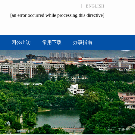
ENGLISH
[an error occurred while processing this directive]
因公出访
常用下载
办事指南